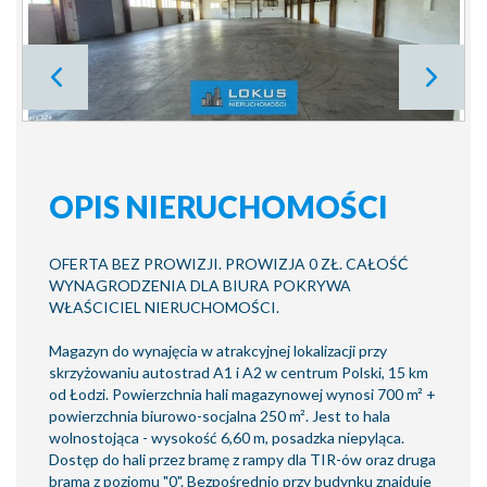
OPIS NIERUCHOMOŚCI
OFERTA BEZ PROWIZJI. PROWIZJA 0 ZŁ. CAŁOŚĆ
WYNAGRODZENIA DLA BIURA POKRYWA
WŁAŚCICIEL NIERUCHOMOŚCI.
Magazyn do wynajęcia w atrakcyjnej lokalizacji przy
skrzyżowaniu autostrad A1 i A2 w centrum Polski, 15 km
od Łodzi. Powierzchnia hali magazynowej wynosi 700 m² +
powierzchnia biurowo-socjalna 250 m². Jest to hala
wolnostojąca - wysokość 6,60 m, posadzka niepyląca.
Dostęp do hali przez bramę z rampy dla TIR-ów oraz druga
brama z poziomu "0". Bezpośrednio przy budynku znajduje