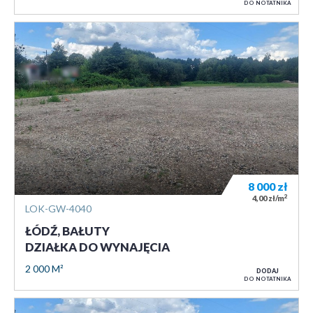
DO NOTATNIKA
8 000
zł
2
4,00 zł/m
LOK-GW-4040
ŁÓDŹ, BAŁUTY
DZIAŁKA DO WYNAJĘCIA
2 000 M²
DODAJ
DO NOTATNIKA