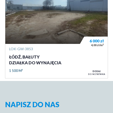
6 000
zł
2
4,00 zł/m
LOK-GW-3853
ŁÓDŹ, BAŁUTY
DZIAŁKA DO WYNAJĘCIA
1 500 M²
DODAJ
DO NOTATNIKA
NAPISZ DO NAS