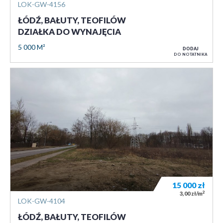
LOK-GW-4156
ŁÓDŹ, BAŁUTY, TEOFILÓW
DZIAŁKA DO WYNAJĘCIA
5 000 M²
DODAJ
DO NOTATNIKA
15 000
zł
2
3,00 zł/m
LOK-GW-4104
ŁÓDŹ, BAŁUTY, TEOFILÓW