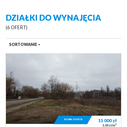
DZIAŁKI DO WYNAJĘCIA
6 OFERT
SORTOWANIE
NOWA OFERTA
15 000
zł
2
3,00 zł/m