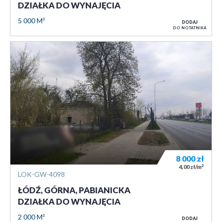
DZIAŁKA DO WYNAJĘCIA
5 000 M²
DODAJ
DO NOTATNIKA
8 000
zł
2
4,00 zł/m
LOK-GW-4098
ŁÓDŹ, GÓRNA, PABIANICKA
DZIAŁKA DO WYNAJĘCIA
2 000 M²
DODAJ