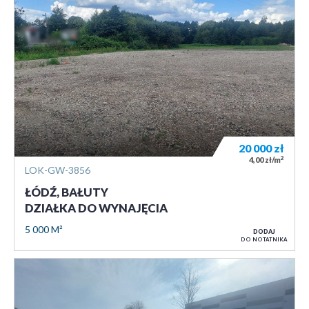
20 000
zł
2
4,00 zł/m
LOK-GW-3856
ŁÓDŹ, BAŁUTY
DZIAŁKA DO WYNAJĘCIA
5 000 M²
DODAJ
DO NOTATNIKA