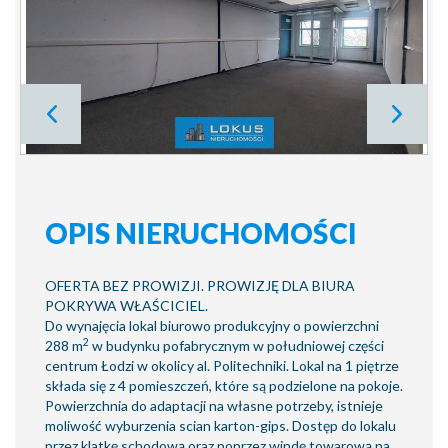
OPIS NIERUCHOMOŚCI
OFERTA BEZ PROWIZJI. PROWIZJĘ DLA BIURA
POKRYWA WŁAŚCICIEL.
Do wynajęcia lokal biurowo produkcyjny o powierzchni
2
288 m
w budynku pofabrycznym w południowej części
centrum Łodzi w okolicy al. Politechniki. Lokal na 1 piętrze
składa się z 4 pomieszczeń, które są podzielone na pokoje.
Powierzchnia do adaptacji na własne potrzeby, istnieje
moliwość wyburzenia scian karton-gips. Dostęp do lokalu
przez klatkę schodową oraz poprzez windę towarową na