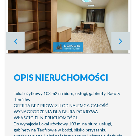
OPIS NIERUCHOMOŚCI
Lokal użytkowy 103 m2 na biuro, usługi, gabinety Bałuty
Teofilów
OFERTA BEZ PROWIZJI OD NAJEMCY. CAŁOŚĆ
WYNAGRODZENIA DLA BIURA POKRYWA
WŁAŚCICIEL NIERUCHOMOŚCI.
Do wynajęcia Lokal użytkowy 103 m, na biuro, usługi,
gabinety na Teofilowie w Łodzi, blisko przystanku
autobusowego. Lokal położony jest na I piętrze składa się