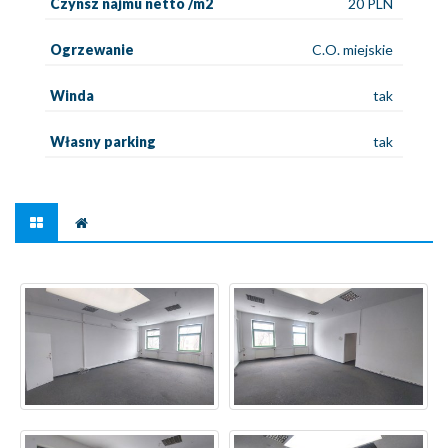
Czynsz najmu netto /m2
20 PLN
Ogrzewanie
C.O. miejskie
Winda
tak
Własny parking
tak