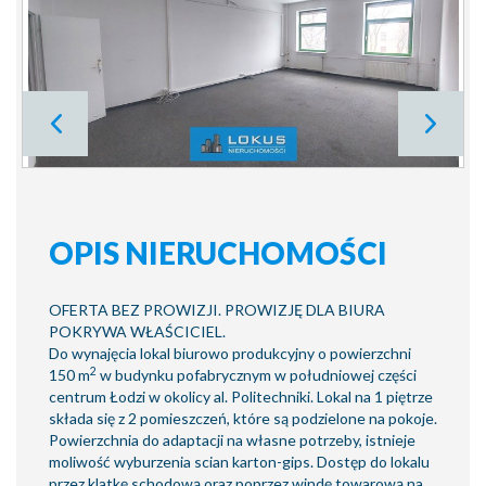
OPIS NIERUCHOMOŚCI
OFERTA BEZ PROWIZJI. PROWIZJĘ DLA BIURA
POKRYWA WŁAŚCICIEL.
Do wynajęcia lokal biurowo produkcyjny o powierzchni
2
150 m
w budynku pofabrycznym w południowej części
centrum Łodzi w okolicy al. Politechniki. Lokal na 1 piętrze
składa się z 2 pomieszczeń, które są podzielone na pokoje.
Powierzchnia do adaptacji na własne potrzeby, istnieje
moliwość wyburzenia scian karton-gips. Dostęp do lokalu
przez klatkę schodową oraz poprzez windę towarową na