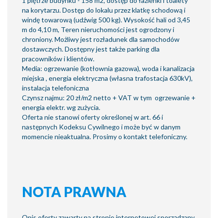
1 piętrze budynku - 158 m2, dostęp do łazienki i toalety
na korytarzu. Dostęp do lokalu przez klatkę schodową i
windę towarową (udźwig 500 kg). Wysokość hali od 3,45
m do 4,10 m, Teren nieruchomości jest ogrodzony i
chroniony. Możliwy jest rozładunek dla samochodów
dostawczych. Dostępny jest także parking dla
pracowników i klientów.
Media: ogrzewanie (kotłownia gazowa), woda i kanalizacja
miejska , energia elektryczna (własna trafostacja 630kV),
instalacja telefoniczna
Czynsz najmu: 20 zł/m2 netto + VAT w tym ogrzewanie +
energia elektr. wg zużycia.
Oferta nie stanowi oferty określonej w art. 66 i
następnych Kodeksu Cywilnego i może być w danym
momencie nieaktualna. Prosimy o kontakt telefoniczny.
NOTA PRAWNA
Opis oferty zawarty na stronie internetowej sporządzany