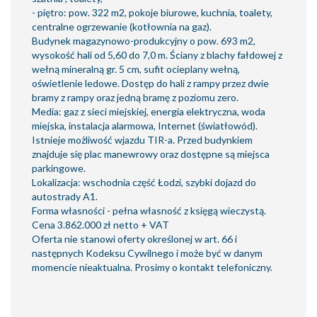
- piętro: pow. 322 m2, pokoje biurowe, kuchnia, toalety,
centralne ogrzewanie (kotłownia na gaz).
Budynek magazynowo-produkcyjny o pow. 693 m2,
wysokość hali od 5,60 do 7,0 m. Ściany z blachy fałdowej z
wełną mineralną gr. 5 cm, sufit ocieplany wełną,
oświetlenie ledowe. Dostęp do hali z rampy przez dwie
bramy z rampy oraz jedną bramę z poziomu zero.
Media: gaz z sieci miejskiej, energia elektryczna, woda
miejska, instalacja alarmowa, Internet (światłowód).
Istnieje możliwość wjazdu TIR-a. Przed budynkiem
znajduje się plac manewrowy oraz dostępne są miejsca
parkingowe.
Lokalizacja: wschodnia część Łodzi, szybki dojazd do
autostrady A1.
Forma własności - pełna własność z księgą wieczystą.
Cena 3.862.000 zł netto + VAT
Oferta nie stanowi oferty określonej w art. 66 i
następnych Kodeksu Cywilnego i może być w danym
momencie nieaktualna. Prosimy o kontakt telefoniczny.