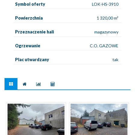
Symbol oferty
LOK-HS-3910
Powierzchnia
1 320,00 m²
Przeznaczenie hali
magazynowy
Ogrzewanie
C.O. GAZOWE
Plac utwardzany
tak