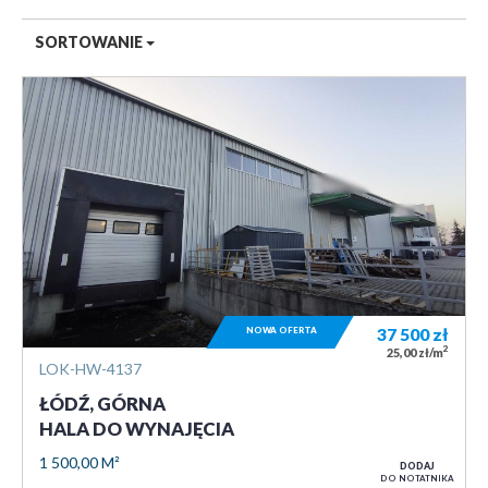
SORTOWANIE
NOWA OFERTA
37 500
zł
2
25,00 zł/m
LOK-HW-4137
ŁÓDŹ, GÓRNA
HALA DO WYNAJĘCIA
1 500,00 M²
DODAJ
DO NOTATNIKA