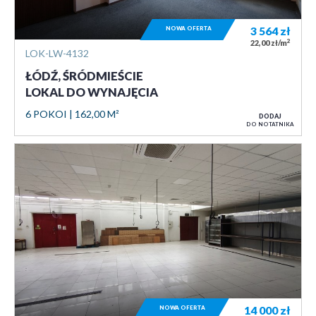
NOWA OFERTA
3 564
zł
2
22,00 zł/m
LOK-LW-4132
ŁÓDŹ, ŚRÓDMIEŚCIE
LOKAL DO WYNAJĘCIA
6 POKOI
162,00 M²
DODAJ
DO NOTATNIKA
NOWA OFERTA
14 000
zł