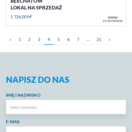
BEŁCHATÓW
LOKAL NA SPRZEDAŻ
1 726,00 M²
DODAJ
DO NOTATNIKA
«
1
2
3
4
5
6
7
...
21
»
NAPISZ DO NAS
IMIĘ I NAZWISKO
E-MAIL