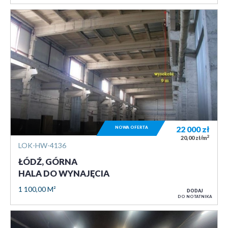
NOWA OFERTA
22 000
zł
2
20,00 zł/m
LOK-HW-4136
ŁÓDŹ, GÓRNA
HALA DO WYNAJĘCIA
1 100,00 M²
DODAJ
DO NOTATNIKA