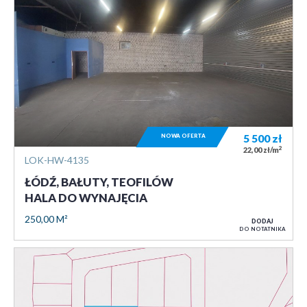
NOWA OFERTA
5 500
zł
2
22,00 zł/m
LOK-HW-4135
ŁÓDŹ, BAŁUTY, TEOFILÓW
HALA DO WYNAJĘCIA
250,00 M²
DODAJ
DO NOTATNIKA