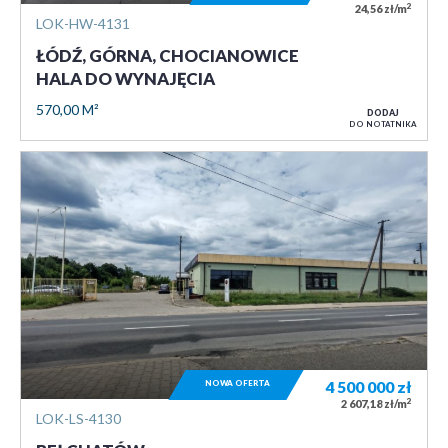
2
24,56 zł/m
LOK-HW-4131
ŁÓDŹ, GÓRNA, CHOCIANOWICE
HALA DO WYNAJĘCIA
570,00 M²
DODAJ
DO NOTATNIKA
NOWA OFERTA
4 500 000
zł
2
2 607,18 zł/m
LOK-LS-4130