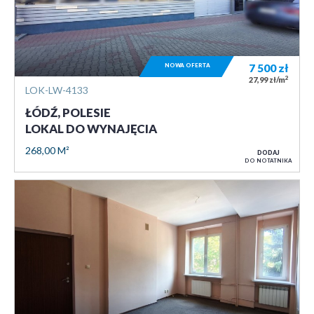
NOWA OFERTA
7 500
zł
2
27,99 zł/m
LOK-LW-4133
ŁÓDŹ, POLESIE
LOKAL DO WYNAJĘCIA
268,00 M²
DODAJ
DO NOTATNIKA