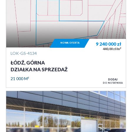
NOWA OFERTA
9 240 000
zł
2
440,00 zł/m
LOK-GS-4134
ŁÓDŹ, GÓRNA
DZIAŁKA NA SPRZEDAŻ
21 000 M²
DODAJ
DO NOTATNIKA