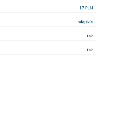
17 PLN
miejskie
tak
tak