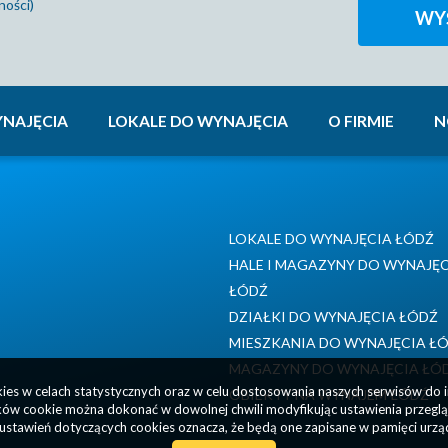
ności)
NAJĘCIA
LOKALE DO WYNAJĘCIA
O FIRMIE
N
LOKALE DO WYNAJĘCIA ŁÓDŹ
HALE I MAGAZYNY DO WYNAJĘ
ŁÓDŹ
DZIAŁKI DO WYNAJĘCIA ŁÓDŹ
MIESZKANIA DO WYNAJĘCIA Ł
MAGAZYNY DO WYNAJĘCIA ŁÓ
okies w celach statystycznych oraz w celu dostosowania naszych serwisów do 
OBIEKTY NA WYNAJEM ŁÓDŹ
ów cookie można dokonać w dowolnej chwili modyfikując ustawienia przegląda
ustawień dotyczących cookies oznacza, że będą one zapisane w pamięci urzą