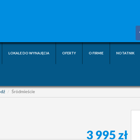
LOKALE DO WYNAJĘCIA
OFERTY
O FIRMIE
NOTATNIK
ódź
Śródmieście
3 995 zł