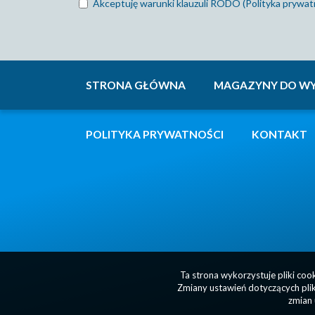
Akceptuję warunki klauzuli RODO (Polityka prywat
STRONA GŁÓWNA
MAGAZYNY DO WY
POLITYKA PRYWATNOŚCI
KONTAKT
Ta strona wykorzystuje pliki co
Zmiany ustawień dotyczących plik
zmian 