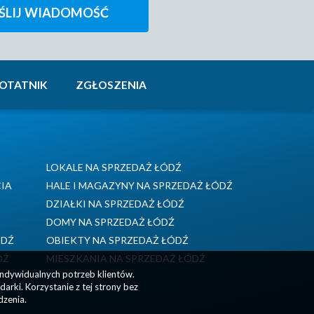
OTATNIK
ZGŁOSZENIA
LOKALE NA SPRZEDAŻ ŁÓDŹ
CIA
HALE I MAGAZYNY NA SPRZEDAŻ ŁÓDŹ
DZIAŁKI NA SPRZEDAŻ ŁÓDŹ
DOMY NA SPRZEDAŻ ŁÓDŹ
ÓDŹ
OBIEKTY NA SPRZEDAŻ ŁÓDŹ
DŹ
MIESZKANIA NA SPRZEDAŻ ŁÓDŹ
indywidualnych potrzeb klientów.
rki. Korzystanie z tej strony bez
dzenia.