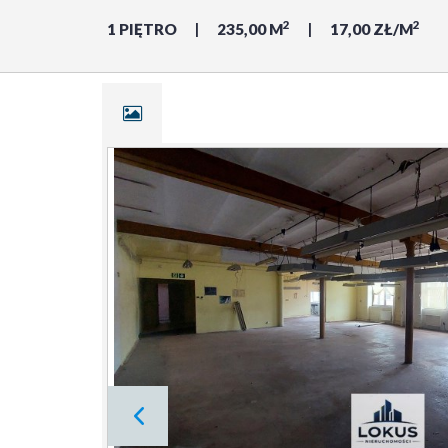
2
2
1 PIĘTRO
235,00 M
17,00 ZŁ/M