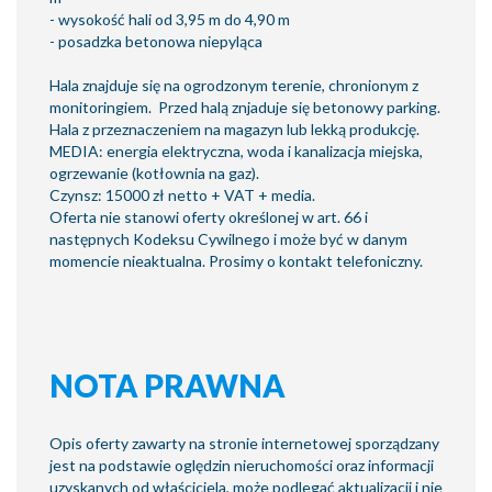
- wysokość hali od 3,95 m do 4,90 m
- posadzka betonowa niepyląca
Hala znajduje się na ogrodzonym terenie, chronionym z
monitoringiem. Przed halą znjaduje się betonowy parking.
Hala z przeznaczeniem na magazyn lub lekką produkcję.
MEDIA: energia elektryczna, woda i kanalizacja miejska,
ogrzewanie (kotłownia na gaz).
Czynsz: 15000 zł netto + VAT + media.
Oferta nie stanowi oferty określonej w art. 66 i
następnych Kodeksu Cywilnego i może być w danym
momencie nieaktualna. Prosimy o kontakt telefoniczny.
NOTA PRAWNA
Opis oferty zawarty na stronie internetowej sporządzany
jest na podstawie oględzin nieruchomości oraz informacji
uzyskanych od właściciela, może podlegać aktualizacji i nie