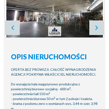
OPIS NIERUCHOMOŚCI
OFERTA BEZ PROWIZJI. CAŁOŚĆ WYNAGRODZENIA
AGENCJI POKRYWA WŁAŚCICIEL NIERUCHOMOŚCI.
Do wynajęcia hala magazynowo-produkcyjna z
2
powierzchnią biurowo-socjalną - 600 m
.
2
- powierzchnia hali 550 m
2
- powierzchnia biurowa 50 m
w tym 2 pokoje i toaleta.
- brama z poziomu zero o wymiarach wys. 3,44 m szer. 3,98
m